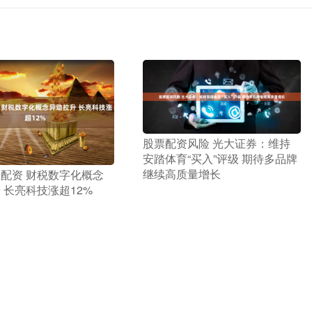
​股票配资风险 光大证券：维持
安踏体育“买入”评级 期待多品牌
继续高质量增长
易配资 财税数字化概念
 长亮科技涨超12%