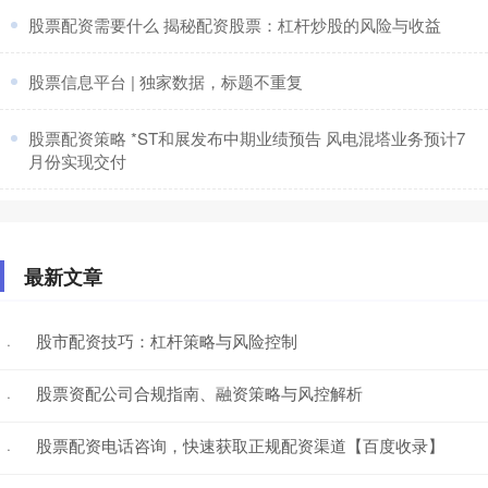
​股票配资需要什么 揭秘配资股票：杠杆炒股的风险与收益
​股票信息平台 | 独家数据，标题不重复
​股票配资策略 *ST和展发布中期业绩预告 风电混塔业务预计7
月份实现交付
最新文章
股市配资技巧：杠杆策略与风险控制
·
股票资配公司合规指南、融资策略与风控解析
·
股票配资电话咨询，快速获取正规配资渠道【百度收录】
·