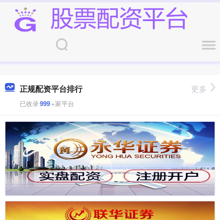
正规配资平台排行
更多
已收录
999
+家平台