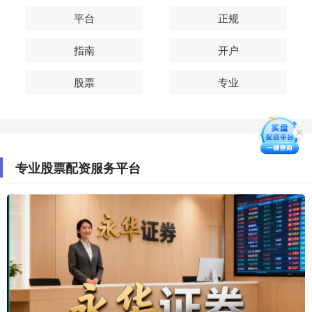
平台
正规
指南
开户
股票
专业
专业股票配资服务平台