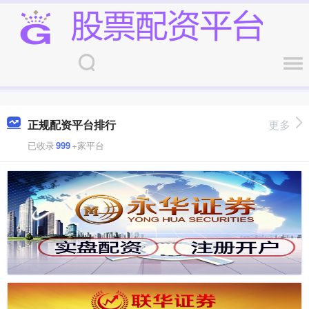
正规配资平台排行
更多
已收录
999
+家平台