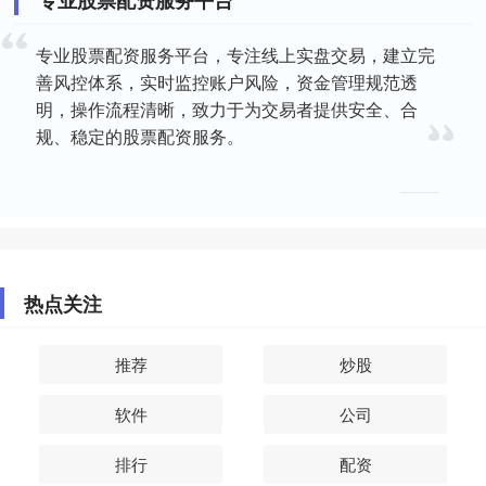
专业股票配资服务平台
专业股票配资服务平台，专注线上实盘交易，建立完
善风控体系，实时监控账户风险，资金管理规范透
明，操作流程清晰，致力于为交易者提供安全、合
规、稳定的股票配资服务。
热点关注
推荐
炒股
软件
公司
排行
配资